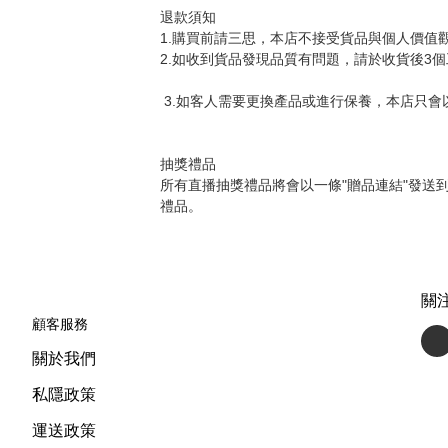
退款須知

1.購買前請三思，本店不接受貨品與個人價值
2.如收到貨品發現品質有問題，請於收貨後3
 3.如客人需要更換產品或進行保養，本店只會以中介人身份協助客人聯絡供應商，本店不會提供任何保養或維修服務。

抽獎禮品

所有直播抽獎禮品將會以一條"贈品連結"發送到得
禮品。
關
顧客服務
關於我們
私隱政策
運送政策