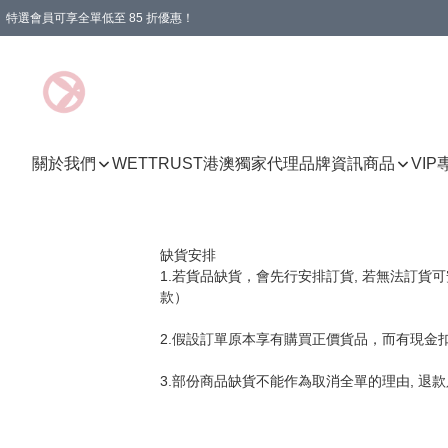
特選會員可享全單低至 85 折優惠！
購物滿 HKD 1000.00即享免運費優惠！（適用於 特定的送貨方式 )
關於我們
WETTRUST港澳獨家代理品牌資訊
商品
VI
缺貨安排

1.若貨品缺貨，會先行安排訂貨, 若無法訂
款）

2.假設訂單原本享有購買正價貨品，而有現金
3.部份商品缺貨不能作為取消全單的理由, 退款