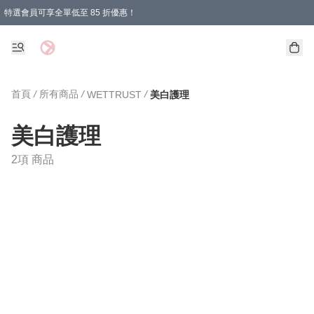
特選會員可享全單低至 85 折優惠！
購物滿 HKD 1000.00即享免運費優惠！（適用於 特定的送貨方式 )
首頁
/
所有商品
/
/
WETTRUST
美白護理
美白護理
2項 商品