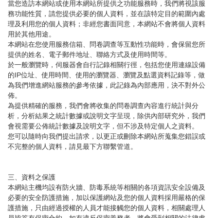
當您造訪本網站或使用本網站所提供之功能服務時，我們將視該服
務功能性質，請您提供必要的個人資料，並在該特定目的範圍內處
理及利用您的個人資料；非經您書面同意，本網站不會將個人資料
用於其他用途。

本網站在您使用服務信箱、問卷調查等互動性功能時，會保留您所
提供的姓名、電子郵件地址、聯絡方式及使用時間等。

於一般瀏覽時，伺服器會自行記錄相關行徑，包括您使用連線設備
的IP位址、使用時間、使用的瀏覽器、瀏覽及點選資料記錄等，做
為我們增進網站服務的參考依據，此記錄為內部應用，決不對外公
佈。

為提供精確的服務，我們會將收集的問卷調查內容進行統計與分
析，分析結果之統計數據或說明文字呈現，除供內部研究外，我們
會視需要公佈統計數據及說明文字，但不涉及特定個人之資料。

您可以隨時向我們提出請求，以更正或刪除本網站所蒐集您錯誤或
不完整的個人資料，請見最下方聯繫管道。

三、資料之保護

本網站主機均設有防火牆、防毒系統等相關的各項資訊安全設備及
必要的安全防護措施，加以保護網站及您的個人資料採用嚴格的保
護措施，只由經過授權的人員才能接觸您的個人資料，相關處理人