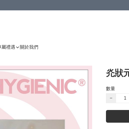
P專屬禮遇
關於我們
灮狀
數量
−