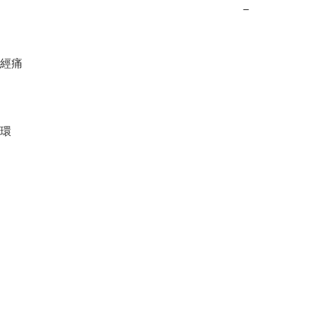
−
經痛

環