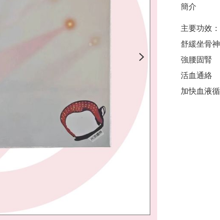
簡介
主要功效：

舒緩坐骨神
強腰固腎

活血通絡

加快血液循