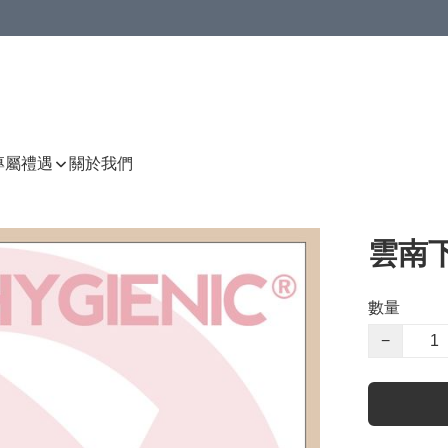
P專屬禮遇
關於我們
雲南下
數量
−