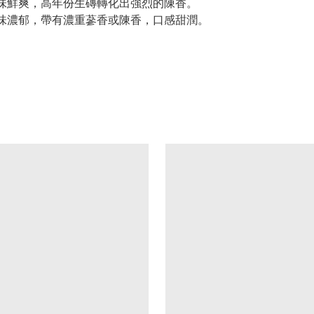
滋味鮮爽，高年份生磚轉化出強烈的陳香。
茶味濃郁，帶有濃重蔘香或陳香，口感甜潤。