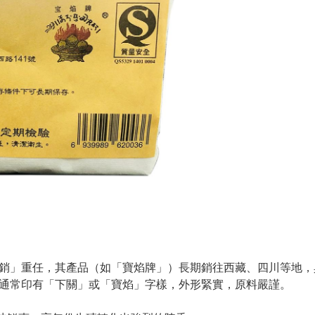
「邊銷」重任，其產品（如「寶焰牌」）長期銷往西藏、四川等地
磚面通常印有「下關」或「寶焰」字樣，外形緊實，原料嚴謹。