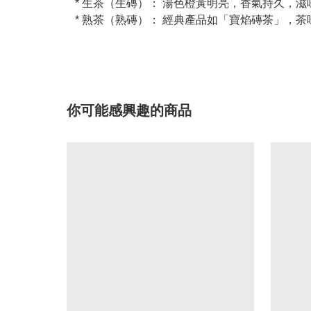
* 生茶（生磚）： 湯色橙黃明亮，香氣持久，
* 熟茶（熟磚）： 經典產品如「寶焰磚茶」，
你可能感興趣的商品