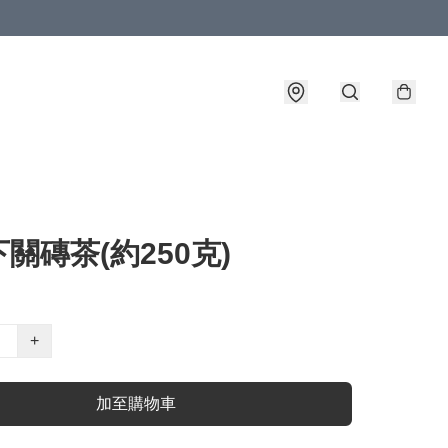
關磚茶(約250克)
+
加至購物車