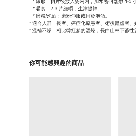
* 燉服：切片後放入瓷碗內，加水密封蒸燉 4-5 
* 嚼食：2-3 片細嚼，生津提神。
* 磨粉/泡酒：磨粉沖服或用於泡酒。
* 適合人群：長者、癌症化療患者、術後體虛者
* 溫補不燥：相比韓紅參的溫燥，長白山林下蔘
你可能感興趣的商品