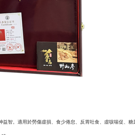
安神益智。適用於勞傷虛損、食少倦怠、反胃吐食、虛咳喘促、糖