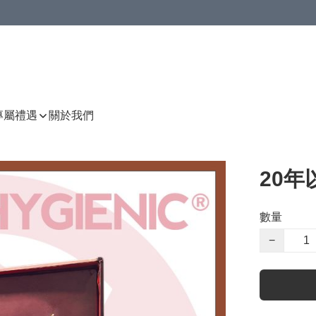
P專屬禮遇
關於我們
20
數量
−