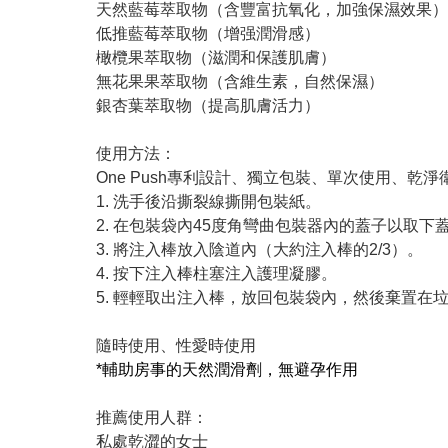
天然藍莓萃取物（含豐富抗氧化，加強保濕效果）
低推藍莓萃取物（增强潤滑感）
橄欖果萃取物（滋潤和保護肌膚）
無花果果萃取物（含維生素，自然保濕）
銀杏葉萃取物（提高肌膚活力）
使用方法：
One Push專利設計、獨立包裝、單次使用、乾
1. 洗手後沿撕裂線撕開包裝紙。
2. 在包裝袋內45度角彎曲包裝器內的蓋子以取下
3. 將注入棒放入陰道內（大約注入棒的2/3）。
4. 按下注入棒柱塞注入護理凝膠。
5. 輕輕取出注入棒，放回包裝袋內，然後棄置在
隨時使用、性愛時使用
*輔助房事的天然潤滑劑，無避孕作用
推薦使用人群：
私處乾澀的女士