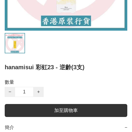
hanamisui 彩虹23 - 逆齡(3支)
數量
−
+
加至購物車
簡介
−