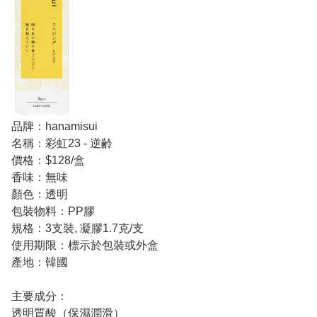
品牌：hanamisui
名稱：彩虹23 - 逆齢
價格：$128/盒
香味：無味
顏色：透明
包裝物料：PP膠
規格：3支裝, 凝膠1.7克/支
使用期限：標示於包裝或外盒
產地：韓國
主要成分：
透明質酸（保濕潤滑）